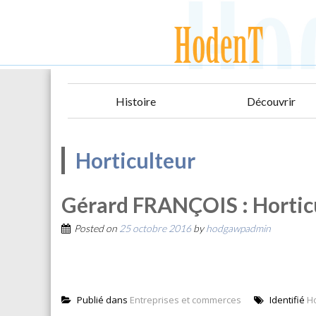
Histoire
Découvrir
Horticulteur
Gérard FRANÇOIS : Hortic
Posted on
25 octobre 2016
by
hodgawpadmin
Publié dans
Entreprises et commerces
Identifié
Ho